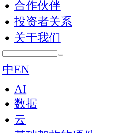
合作伙伴
投资者关系
关于我们
中
EN
AI
数据
云