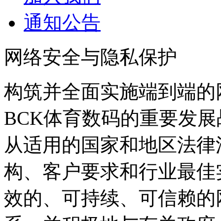
通知公告
网络安全与隐私保护
构筑并全面实施端到端的
BCK体育数码的重要发展
从适用的国家和地区法律法
构、客户要求和行业最佳
效的、可持续、可