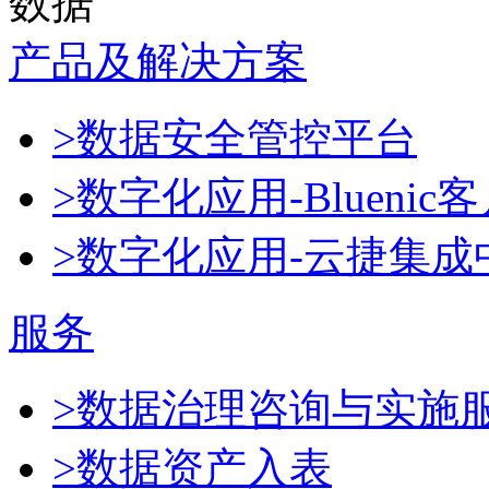
数据
产品及解决方案
>数据安全管控平台
>数字化应用-Blueni
>数字化应用-云捷集成
服务
>数据治理咨询与实施
>数据资产入表