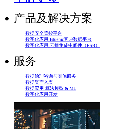
产品及解决方案
数据安全管控平台
数字化应用-Bluenic客户数据平台
数字化应用-云捷集成中间件（ESB）
服务
数据治理咨询与实施服务
数据资产入表
数据应用-算法模型 & ML
数字化应用开发