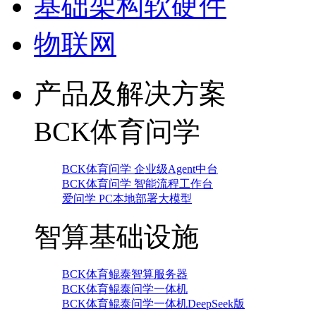
基础架构软硬件
物联网
产品及解决方案
BCK体育问学
BCK体育问学 企业级Agent中台
BCK体育问学 智能流程工作台
爱问学 PC本地部署大模型
智算基础设施
BCK体育鲲泰智算服务器
BCK体育鲲泰问学一体机
BCK体育鲲泰问学一体机DeepSeek版