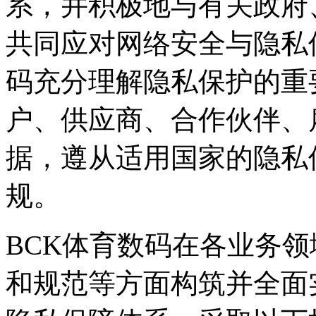
系，并积极地与有关政府
共同应对网络安全与隐私
码充分理解隐私保护的重要性
户、供应商、合作伙
据，遵从适用国家的
规。
BCK体育数码在各业务领域从政
和规范等方面构筑并全面