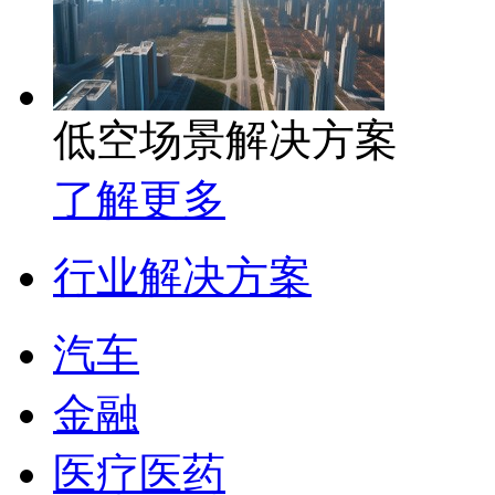
低空场景解决方案
了解更多
行业解决方案
汽车
金融
医疗医药