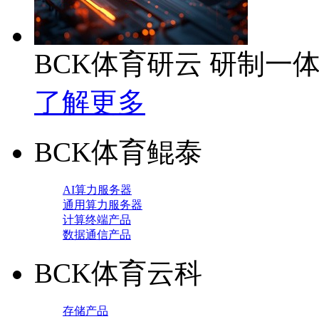
BCK体育研云 研制一
了解更多
BCK体育鲲泰
AI算力服务器
通用算力服务器
计算终端产品
数据通信产品
BCK体育云科
存储产品