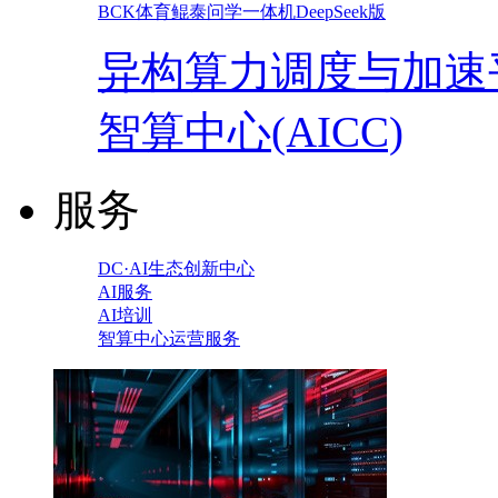
BCK体育鲲泰问学一体机DeepSeek版
异构算力调度与加速
智算中心(AICC)
服务
DC·AI生态创新中心
AI服务
AI培训
智算中心运营服务