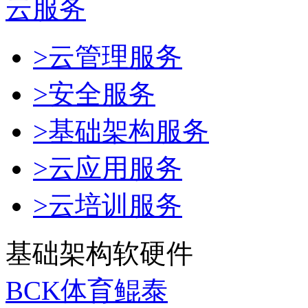
云服务
>云管理服务
>安全服务
>基础架构服务
>云应用服务
>云培训服务
基础架构软硬件
BCK体育鲲泰