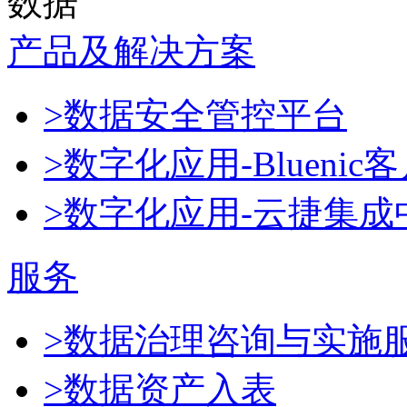
数据
产品及解决方案
>数据安全管控平台
>数字化应用-Blueni
>数字化应用-云捷集成
服务
>数据治理咨询与实施
>数据资产入表