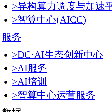
>异构算力调度与加速
>智算中心(AICC)
服务
>DC·AI生态创新中心
>AI服务
>AI培训
>智算中心运营服务