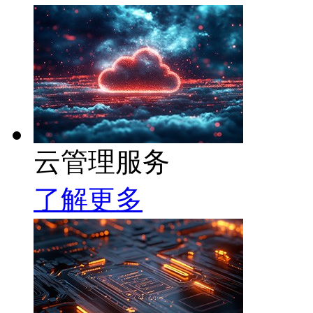
云管理服务
了解更多