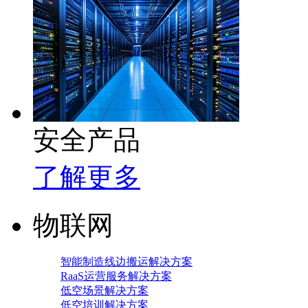
安全产品
了解更多
物联网
智能制造线边搬运解决方案
RaaS运营服务解决方案
低空场景解决方案
低空培训解决方案