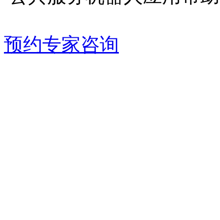
预约专家咨询