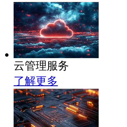
云管理服务
了解更多