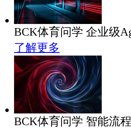
BCK体育问学 企业级Ag
了解更多
BCK体育问学 智能流