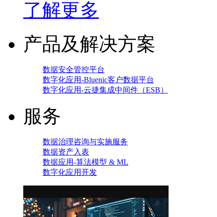
了解更多
产品及解决方案
数据安全管控平台
数字化应用-Bluenic客户数据平台
数字化应用-云捷集成中间件（ESB）
服务
数据治理咨询与实施服务
数据资产入表
数据应用-算法模型 & ML
数字化应用开发