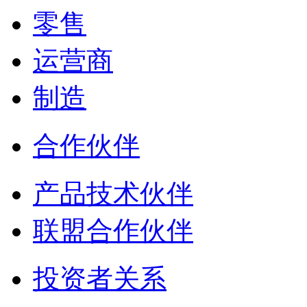
零售
运营商
制造
合作伙伴
产品技术伙伴
联盟合作伙伴
投资者关系