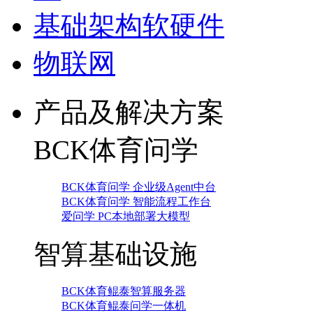
基础架构软硬件
物联网
产品及解决方案
BCK体育问学
BCK体育问学 企业级Agent中台
BCK体育问学 智能流程工作台
爱问学 PC本地部署大模型
智算基础设施
BCK体育鲲泰智算服务器
BCK体育鲲泰问学一体机