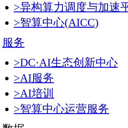
>异构算力调度与加速
>智算中心(AICC)
服务
>DC·AI生态创新中心
>AI服务
>AI培训
>智算中心运营服务