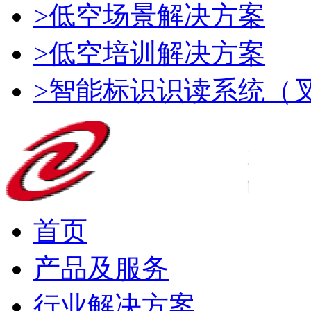
>低空场景解决方案
>低空培训解决方案
>智能标识识读系统（
首页
产品及服务
行业解决方案