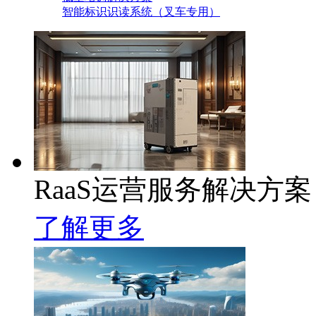
智能标识识读系统（叉车专用）
RaaS运营服务解决方案
了解更多