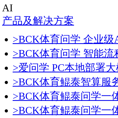
AI
产品及解决方案
>BCK体育问学 企业级A
>BCK体育问学 智能
>爱问学 PC本地部署
>BCK体育鲲泰智算服
>BCK体育鲲泰问学一
>BCK体育鲲泰问学一体机