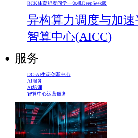
BCK体育鲲泰问学一体机DeepSeek版
异构算力调度与加速
智算中心(AICC)
服务
DC·AI生态创新中心
AI服务
AI培训
智算中心运营服务