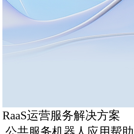
RaaS运营服务解决方案
公共服务机器人应用帮助