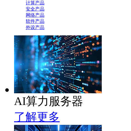
计算产品
安全产品
网络产品
软件产品
外设产品
AI算力服务器
了解更多