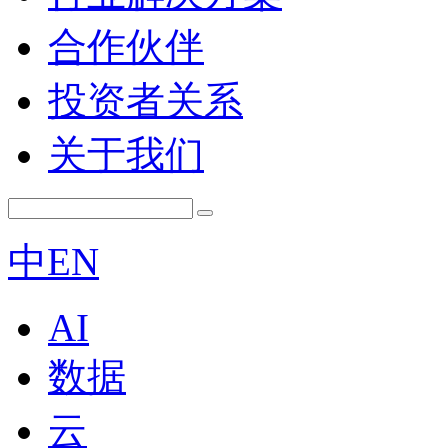
合作伙伴
投资者关系
关于我们
中
EN
AI
数据
云